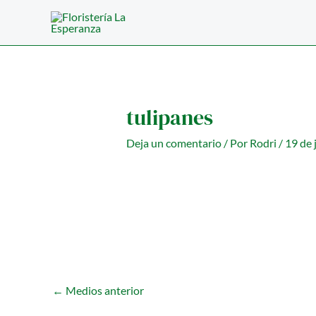
Ir
al
contenido
tulipanes
Deja un comentario
/ Por
Rodri
/
19 de 
←
Medios anterior