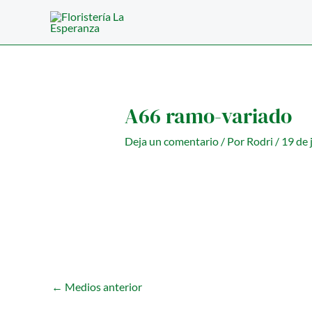
Ir
al
contenido
A66 ramo-variado
Deja un comentario
/ Por
Rodri
/
19 de 
←
Medios anterior