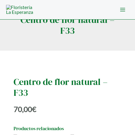
Ir
al
Centro de flor natural –
contenido
F33
Centro de flor natural –
F33
70,00
€
Productos relacionados