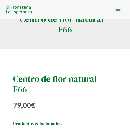
Ir
al
Centro de flor natural –
contenido
F66
Centro de flor natural –
F66
79,00
€
Productos relacionados