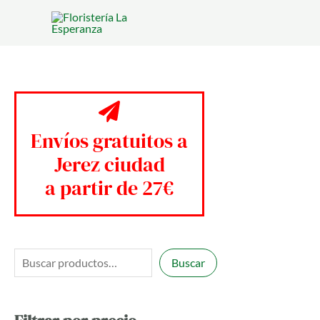
Ir
al
contenido
Envíos gratuitos a
Jerez ciudad
a partir de 27€
B
Buscar
u
s