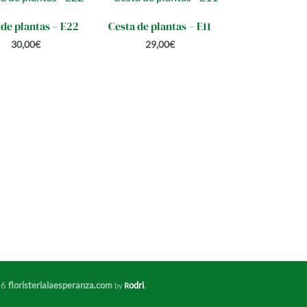
 de plantas – E22
Cesta de plantas – E11
30,00
€
29,00
€
26
floristerialaesperanza.com
odri
.
by
R