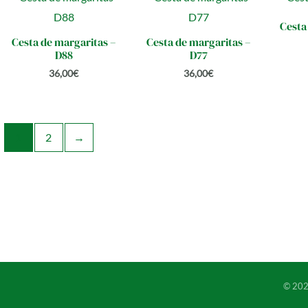
Cesta
Cesta de margaritas –
Cesta de margaritas –
D88
D77
36,00
€
36,00
€
1
2
→
© 20