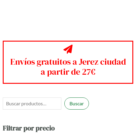
Envíos gratuitos a Jerez ciudad
a partir de 27€
B
Buscar
u
s
Filtrar por precio
c